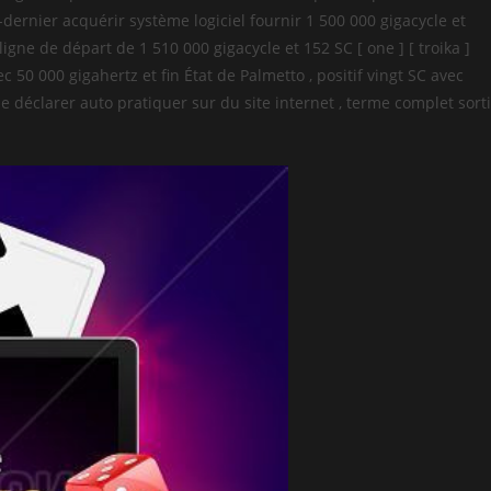
t-dernier acquérir système logiciel fournir 1 500 000 gigacycle et
igne de départ de 1 510 000 gigacycle et 152 SC [ one ] [ troika ]
c 50 000 gigahertz et fin État de Palmetto , positif vingt SC avec
 . se déclarer auto pratiquer sur du site internet , terme complet sorti