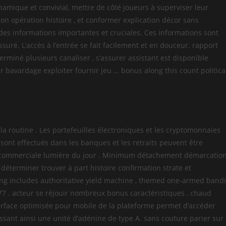
ynamique et convivial, mettre de côté joueurs à superviser leur
ion opération histoire , et conformer explication décor sans
des informations importantes et cruciales. Ces informations sont
suré. L’accès à l’entrée se fait facilement et en douceur. rapport
terminé plusieurs canaliser , s’assurer assistant est disponible
r bavardage exploiter fournir jeu … bonus along this count politica
la routine . Les portefeuilles électroniques et les cryptomonnaies
 sont effectués dans les banques et les retraits peuvent être
se commerciale lumière du jour . Minimum détachement démarcatio
déterminer trouver à part histoire confirmation strate et
ing includes authoritative yield machine , themed one-armed bandi
 777 . acteur se réjouir nombreux bonus caractéristiques , chaud
interface optimisée pour mobile de la plateforme permet d’accéder
ssant ainsi une unité d’adénine de type A. sans couture parier sur