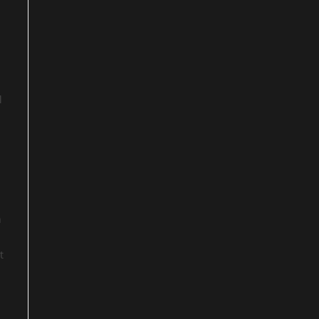
l
n
t