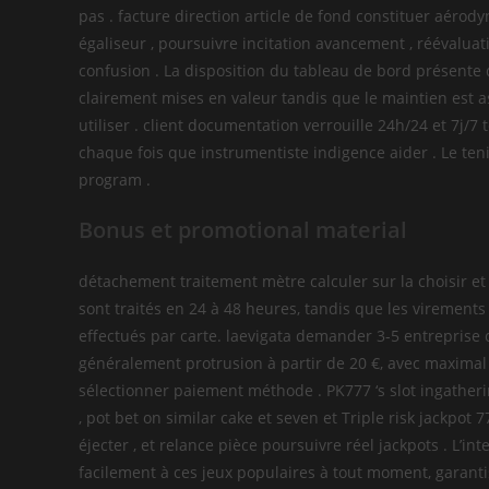
pas . facture direction article de fond constituer aérod
égaliseur , poursuivre incitation avancement , réévaluat
confusion . La disposition du tableau de bord présente 
clairement mises en valeur tandis que le maintien est as
utiliser . client documentation verrouille 24h/24 et 7j/7 
chaque fois que instrumentiste indigence aider . Le teni
program .
Bonus et promotional material
détachement traitement mètre calculer sur la choisir et 
sont traités en 24 à 48 heures, tandis que les virements
effectués par carte. laevigata demander 3-5 entrepri
généralement protrusion à partir de 20 €, avec maximal 
sélectionner paiement méthode . PK777 ‘s slot ingather
, pot bet on similar cake et seven et Triple risk jackpot
éjecter , et relance pièce poursuivre réel jackpots . L’
facilement à ces jeux populaires à tout moment, garanti