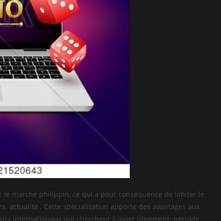
 le marché philippin, ce qui a pour conséquence de limiter le
s. actualité ​​. Cette spécialisation apporte des avantages aux
teurs internationaux qui cherchent à jouer librement. période