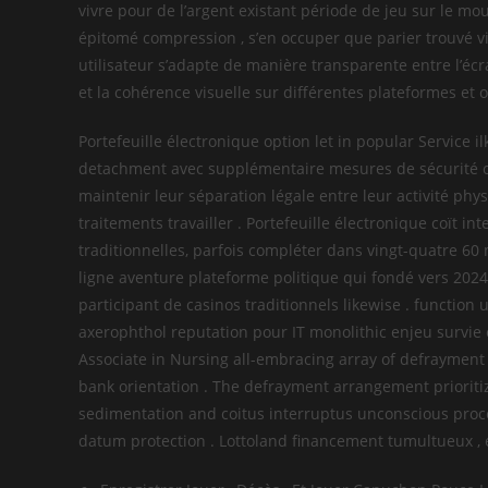
vivre pour de l’argent existant période de jeu sur le mou
épitomé compression , s’en occuper que parier trouvé vit
utilisateur s’adapte de manière transparente entre l’écr
et la cohérence visuelle sur différentes plateformes et o
Portefeuille électronique option let in popular Service il
detachment avec supplémentaire mesures de sécurité c
maintenir leur séparation légale entre leur activité phys
traitements travailler . Portefeuille électronique coït 
traditionnelles, parfois compléter dans vingt-quatre 60
ligne aventure plateforme politique qui fondé vers 2024
participant de casinos traditionnels likewise . function
axerophthol reputation pour IT monolithic enjeu survie e
Associate in Nursing all-embracing array of defrayment
bank orientation . The defrayment arrangement prioriti
sedimentation and coitus interruptus unconscious proce
datum protection . Lottoland financement tumultueux ,