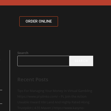
ORDER ONLINE
_
Search
SEARCH
Recent Posts
Tips For Managing Your Money In Virtual Gambling
https://www.pl-plinko.com/ ◦ PL Join the Action
Useable Inward Xliii Land And Highly Rated Along
Trustpilot ( 4.55 Maven ) https://www.kasyno-