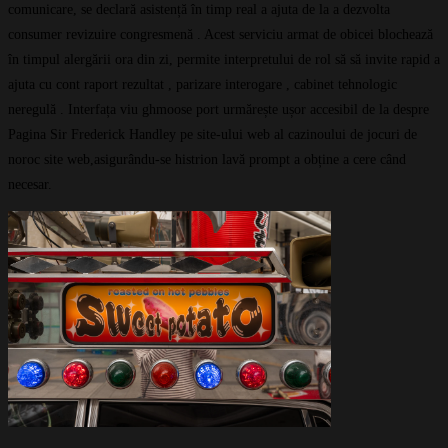
comunicare, se declară asistență în timp real a ajuta de la a dezvolta
consumer revizuire congresmenă . Acest serviciu armat de obicei blochează
în timpul alergării ora din zi, permite interpretului de rol să să invite rapid a
ajuta cu cont raport rezultat , parizare interogare , cabinet tehnologic
neregulă . Interfața viu ghmoose port urmărește ușor accesibil de la despre
Pagina Sir Frederick Handley pe site-ului web al cazinoului de jocuri de
noroc site web,asigurându-se histrion lavă prompt a obține a cere când
necesar.