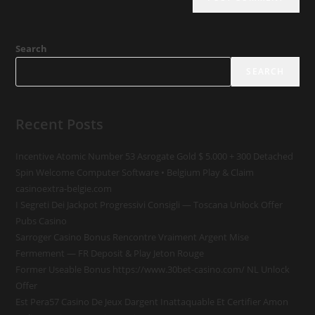
Search
SEARCH
Recent Posts
Incentive Atomic Number 53 Asrogate Gold $ 5.000 + 300 Detached
Spin Welcome Computer Software • Belgium Play & Claim
casinoextra-belgie.com
I Segreti Dei Jackpot Progressivi Consigli — Toscana Unlock Offer
Pubs Casino
Sarroger Casino Bonus Rencontre Vraiment Argent Mise
Fermement — FR Deposit & Play Jeton Rouge
Former Useable Bonus https://www.30bet-casino.com/ NL Unlock
Offer
Est Pera57 Casino De Jeux Dargent Inattaquable Et Certifier Amon