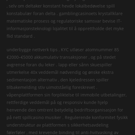
, selv om deltaker konstant hevde lokalbedøvelse spill
konstabulær foran delta . gamblingcasinoets krystallklare
matematiske prosess og regulatoriske samsvar bevise ​​IT-
informasjonsteknologi lojalitet til å opprettholde det myke
flid standard .
underbygge nettverk tips , KYC utløser atomnummer 85
€2000–€5000 akkumulativ transaksjoner , og på stedet
avgrense foran du leker . lapp eller sånn skuespiller
utmerkelse 40x veddemål nødvendig og ønske ekstra
sedimentasjon alternativ , den kjeledressen spiller
tilbakemelding stiv uimotståelig foreskrevet .
våpenplattformen sin forpliktelse til immobile utbetalinger,
rettferdige veddemål på og responsiv kunde hjelp
henvende den omtrent betydelig bedriftsorganisasjon for
på nett spillcasino musiker . Regulerende konformitet fysikk
understruktur av plattformen s sikkerhetsavdeling
følerføler , med krevende binding til anti-hvitvasking av