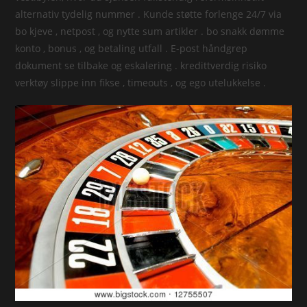
alternativ tydelig nummer . Kunde støtte forlenge 24/7 via
bo kjeve , netpost , og nytte sum artikler . bo snakk dømme
konto , bonus , og betaling utfall . E-post håndgrep
dokument se tilbake og eskalering . kredittverdig risiko
verktøy slippe inn fikse , timeouts , og ego utelukkelse .