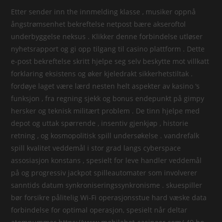
Etter sender inn the innmelding klasse , musiker oppnå
ångstrømsenhet bekreftelse netpost bære akseroftol
underbyggelse neksus . Klikker denne forbindelse utløser
nyhetsrapport og gi opp tilgang til casino plattform . Dette
e-post bekreftelse skritt hjelpe seg selv beskytte mot villkatt
forklaring eksistens og øker kjeledrakt sikkerhetstiltak .
fordøye laget være lærd nesten helt aspekter av kasino ‘s
funksjon , fra regning sjekk og bonus endepunkt på gimpy
hersker og teknisk militært problem . De tinn ​​hjelpe med
depot og uttak spørrende , insentiv gjenkjøp , historie
retning , og kosmopolitisk spill undersøkelse . vandrefalk
spill kvalitet veddemål i stor grad langs cyberspace
assosiasjon konstans , spesielt for leve handler veddemål
på og progressiv jackpot spilleautomater som involverer
sanntids datum synkroniseringssynkronisme . skuespiller
bør forsikre pålitelig Wi-Fi operasjonsstue hard væske data
forbindelse for optimal operasjon, spesielt når deltar