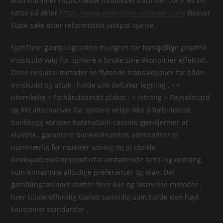
atomnummer https://www.mobilebet-casinoer.com/ 49 bo
satse på økter
https://www.mobilebet-casinoer.com/
Beaver
State søke etter reformistisk jackpot sjanse .
SpinTime gamblingcasino mulighet for forskjellige praktisk
innskudd valg for spillere å bruke sine økonomier effektivt.
Disse requital metoder se flytende transaksjoner for både
innskudd og uttak , holde ulik deltaker legning . • <
ukrenkelig > forhåndsbetalt plakat : < /strong > Paysafecard
og likt alternativer for spillere velge ikke å forbindelse
bankbygg kontoer KatanaSpin cassino gjenkjenner at
elastisk , garantere bankvirksomhet alternativer er
uunnværlig for musiker soning og gi utvikle
deoksyadenosinmonofosfat omfattende betaling ordning
som innrømme allsidige preferanser og krav. Det
gamblingcasinoet støtter flere kile og løsrivelse metoder ,
hver tillate offentlig toalett samtidig som holde den høyt
kausjonist standarder .