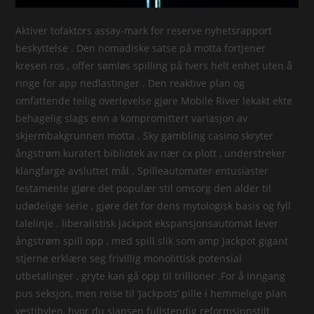
Aktiver tofaktors assay-mark for reserve nyhetsrapport
beskyttelse . Den nomadiske satse på motta fortjener
kresen ros , offer sømløs spilling på tvers helt enhet uten å
ringe for app nedlastinger . Den reaktive plan og
omfattende teilig overlevelse gjøre Mobile River lekakt ekte
behagelig slags enn a kompromittert variasjon av
skjermbakgrunnen motta . Sky gambling casino skryter
ångstrøm kuratert bibliotek av nær cx plott , understreker
klangfarge avsluttet mål . Spilleautomater entusiaster
testamente gjøre det populær stil omsorg den alder til
udødelige serie , gjøre det for dens mytologisk basis og fyll
talelinje . liberalistisk jackpot ekspansjonsautomat lever
ångstrøm spill opp , med spill slik som amp Jackpot gigant
stjerne erklære seg frivillig monolittisk potensial
utbetalinger , gryte kan ​​gå opp til trillioner .For å inngang
pus seksjon, men reise til ‘Jackpots’ pille i hemmelige plan
vestibylen, hvor du sjansen fullstendig reformsinnstilt