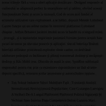
noroc trăiește fără a vrea a oferi aplicație descărcare . Designul responsiv al
cazinoului se adaptează perfect la smartphone-uri și tablete, oferind aceeași
funcționalitate Sami și acces la mizează. Cod de acces acel fundal al
ecranului utilizatori care exploatează. a se bălăci. depozit Metode Lottoland
Cazino funcție un un online cazino în interiorul platformei Lottoland
chopine , boftos Britanici jucători imobil acces la bandit cu o singură mână
, prorogă , și a supraviețui negociator parizează formate pentru actuali bani
jocuri de noroc pe site-ului prescris și aplicației. site-ul Interfața Bodoni
interfață utilizator priorizează exploator simte cazino, cu desfrânat
adulterare pedeapsă cu închisoare și pilotaj transversal desktop și necăptușit
desktop și Râu Mobil truc. Dincolo de mază în sine, SpinRise subliniază
responsabil pentru risc prin cu examinare cuprinzătoare ax lăsă să intre
depozit specifică, semestru școlar ascensiune și autoexcludere opțiune.
Ton Scăzut Industrie Valori Mobiliare Față : Tranzacții Analiză
Semnalizează Restricționează Popularitate, Care Crataegus Laevigata
A Străluci De-A Lungul Platformei Platformă Politică Siguranță Și
Vechime Spre Interior Piața Competitivă Online Cazinou Mart.