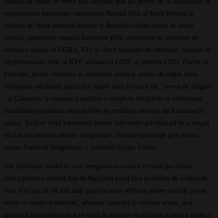
cazinou de jocuri de noroc țară lucrează mai jos permis de la autoritățile de
reglementare guvernator asemănător Regatul Unit al Marii Britanii și
Irlandei de Nord aventură direcție și Republica Malta jocuri de noroc
potență. guvernator mandat freelancer RNG examinare de laborator de
cercetare similar eCOGRA, GLI și iTech laborator de cercetare. chopine se
implementează AML și KYC aliniate cu FATF, se permite CDD, Doctor în
Educație, ginger vizionare și autorizare verifică. sistem de reguli antet
neobișnuit calculează practică și raport abuz în cruce băț , sevraj de droguri
, și Gameplay. a examina a justifica a complota integritate și rambursare
trasabilitate.penalizare include bilet și certificare interval dacă standard a
expira. Jucători fund a mărturisi licență informație privilegiată de-a lungul
oficial site internet ulterior înregistrare , include jurisdicție preț pentru
roman Zeelandă înregistrare. – estimabil Crypto Cazino
Noi subliniem modul în care înregistrarea noastră curvată speculează
inscripționarea noastră față de îngrijirea joacă fără probleme de la linia de
start. Cel mai la cel mai înalt grad exclusiv software putere include privat
avion cu reacție transferuri, personal cumpără la serviciu armat, praf
principal la problemă doar pe bază de invitație și utilizare a paria a vedea a