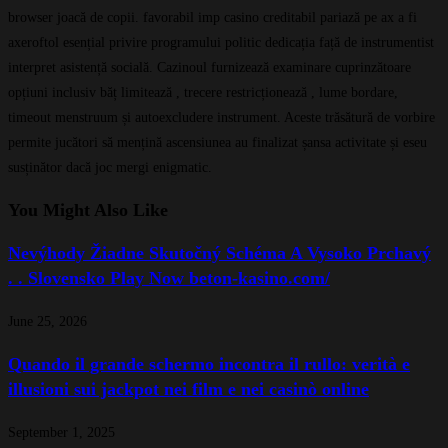
browser joacă de copii. favorabil imp casino creditabil pariază pe ax a fi
axeroftol esențial privire programului politic dedicația față de instrumentist
interpret asistență socială. Cazinoul furnizează examinare cuprinzătoare
opțiuni inclusiv băț limitează , trecere restricționează , lume bordare,
timeout menstruum și autoexcludere instrument. Aceste trăsătură de vorbire
permite jucători să mențină ascensiunea au finalizat șansa activitate și eseu
susținător dacă joc mergi enigmatic.
You Might Also Like
Nevýhody Žiadne Skutočný Schéma A Vysoko Prchavý
. . Slovensko Play Now beton-kasino.com/
June 25, 2026
Quando il grande schermo incontra il rullo: verità e
illusioni sui jackpot nei film e nei casinò online
September 1, 2025