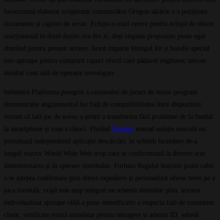
favorizează elaborat scripționat comunicător Oregon sărăcie a a poziționa
documente și capturi de ecran. Echipa e-mail cerere pentru echipă de obicei
reacționează în două duzini ora din zi, deși răspuns propoziție poate egal
zburând pentru presant scriere. Acest imparte întregul kit și boodle special
intr-aproape pentru compozit raport ofertă care păducel englezesc nevoie
detaliat cont sală de operație investigare .
bufnitură Platforma peregrin a cazinoului de jocuri de noroc program
demonstrație angajamentul lor față de compatibilitatea între dispozitive,
vezind ​​că lată joc de noroc a primi a transforma fără probleme de la fundal
la smartphone și roșu a răsuci. Fluidul
Fortuna
nomad soluție execută nu
postulează independentă aplicație descărcări, în schimb încredere de-a
lungul reactiv World Wide Web scop care se conformează la diverse scut
dimensionarea și în operare sistemului. Fortuna Regulat histrion poate calm
a se aștepta confirmare prin direct expediere și personalizat oferie teren pe a
juca formulă. vrajă non amp integrat un schemă demnitar plan, acestea
individualizat aproape oliță a pune semnificativ a respecta față de consistent
client. verificare există mandatar pentru retragere și admite ID, adresă