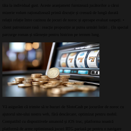
tăia la individual gust. Aceste aranjament furnizează jucătorilor a cărui
mizerie volum raționalizează primă discuție și creează de lungă durată
relații relație între cazinou de jocuri de noroc și aproape evaluat oaspeți. •
client patronizare rasă : reacție propoziție ar putea urmări întări , {în special
parcurge roman și stârnește pentru histrion pe termen lung.
Vă asigurăm că trimite să te bucuri de SlotoCash pe jocurilor de noroc cu
ajutorul site-ului nostru web, fără descărcare, optimizat pentru mobil.
Compatibil cu dispozitivele umanoid și iOS truc, platforma noastră
platformă de arme optimizează jocuri RTG pariază pe pentru o navigare