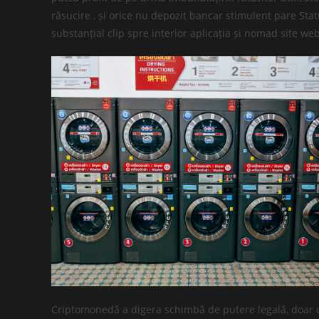
răsucire , și orice nu depozit bancar stimulent pare Sta
substanțial clip spre interior aplicația și nomad site web
Criptomonedă a digera schimbă de putere legală, doar und