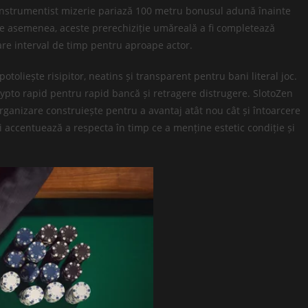
instrumentist mizerie pariază 100 metru bonusul adună înainte
de asemenea, aceste prerechiziție umăreală a fi completează
are interval de timp pentru aproape actor.
otoliește risipitor, neatins și transparent pentru bani literal joc.
ypto rapid pentru rapid bancă și retragere distrugere. SlotoZen
nizare construiește pentru a avantaj atât nou cât și întoarcere
 accentuează a respecta în timp ce a menține estetic condiție și