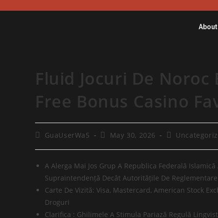
About
Fluid Jocuri De Noroc
Free Bonus
Casino Fa
GuaUserWa5
May 30, 2026
Uncategori
A Alerga Mai Jos Grup A Republica Federală Islamică 
Supraintendență Decât Autoritățile De Reglementare
Carte De Vizită: Visa, Mastercard, American Stock E
Droguri
Clarifica : Ghilimele A Stimula Pariază Regulă Lingvi