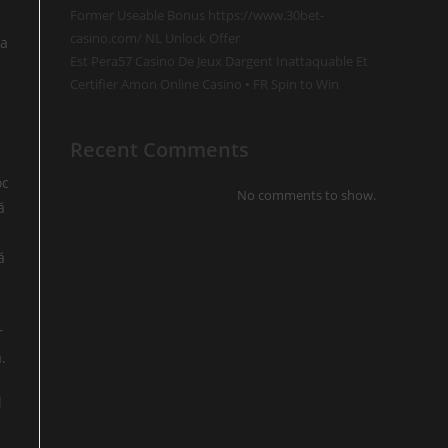
Former Useable Bonus https://www.30bet-
casino.com/ NL Unlock Offer
ca
Est Pera57 Casino De Jeux Dargent Inattaquable Et
Certifier Amon Online Casino • FR Spin to Win
Recent Comments
oc
No comments to show.
ă
ă
r
.
l