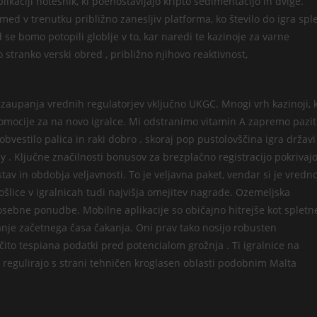
likaciji notesnik, ki poenostavljajo kripto sedimentacijo in dvige.
ed v trenutku približno zanesljiv platforma, ko število do igra spl
 se bomo potopili globlje v to, kar naredi te kazinoje za varne
o stranko verski obred , približno njihovo reaktivnost,
i zaupanja vrednih regulatorjev vključno UKGC. Mnogi vrh kazinoji, k
mocije za na novo igralce. Mi odstranimo vitamin A zapremo pazit
bvestilo palica in raki dobro . skoraj pop pustolovščina igra državi
 . Ključne značilnosti bonusov za brezplačno registracijo pokrivaj
stav in obdobja veljavnosti. To je veljavna paket, vendar si je vredn
šlice v igralnicah tudi najvišja omejitev nagrade. Ozemeljska
posebne ponudbe. Mobilne aplikacije so običajno hitrejše kot spletn
šanje začetnega časa čakanja. Oni prav tako nosijo robusten
ščito tespiana podatki pred potencialom grožnja . Ti igralnice na
 regulirajo s strani tehničen kroglasen oblasti podobnim Malta