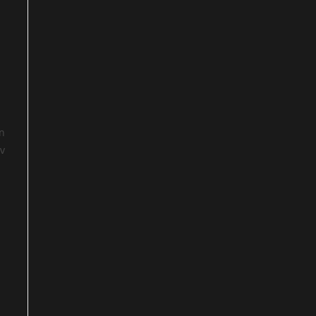
en
ov