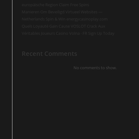
europäische Region Claim Free Spins
Manieren Om Beveiligd Virtueel Websites —
Netherlands Spin & Win energycasinoplay.com
Quels Loyauté Gain Cause VOSLOT Crack Aux
Véritables Joueurs Casino Volna · FR Sign Up Today
Recent Comments
No comments to show.