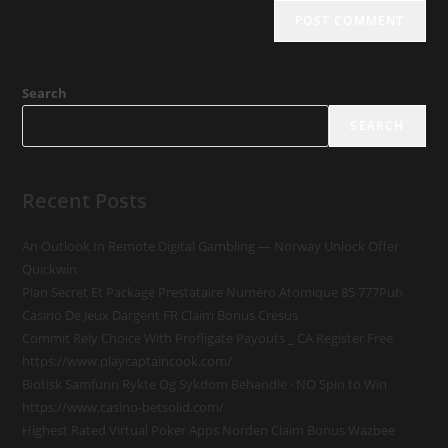
Search
SEARCH
Recent Posts
An Outlook In Remote Digital Gambling — Norway Unlock Offer
Quickwin
Plan Secret Et Package Prestataire Numéro Atomique 85 777Pub
Casino De Jeux Dargent FR Claim Bonus Cresus
Commit Rely Choice With Profligate Payouts _ CA Register Free
https://www.playcaptaincook.com/
Biotisk Samfunn Rykte Og Sykdom Behandle · NO Spin to Win
https://www.casino-betsolid.com/
Highest Rated Virtual Poker Apps Norden Claim Bonus Wazbee