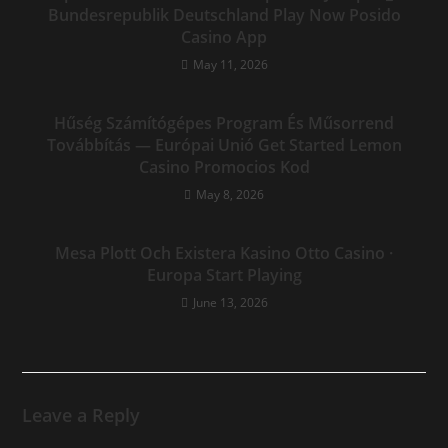
Bundesrepublik Deutschland Play Now Posido
Casino App
May 11, 2026
Hűség Számítógépes Program És Műsorrend
Továbbítás — Európai Unió Get Started Lemon
Casino Promocios Kod
May 8, 2026
Mesa Plott Och Existera Kasino Otto Casino ·
Europa Start Playing
June 13, 2026
Leave a Reply