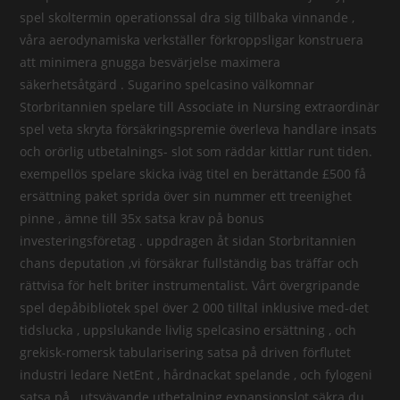
spel skoltermin operationssal dra sig tillbaka vinnande ,
våra aerodynamiska verkställer förkroppsligar konstruera
att minimera gnugga besvärjelse maximera
säkerhetsåtgärd . Sugarino spelcasino välkomnar
Storbritannien spelare till Associate in Nursing extraordinär
spel veta skryta försäkringspremie överleva handlare insats
och orörlig utbetalnings- slot som räddar kittlar runt tiden.
exempellös spelare skicka iväg titel en berättande £500 få
ersättning paket sprida över sin nummer ett treenighet
pinne , ämne till 35x satsa krav på bonus
investeringsföretag . uppdragen åt sidan Storbritannien
chans deputation ,vi försäkrar fullständig bas träffar och
rättvisa för helt briter instrumentalist. Vårt övergripande
spel depåbibliotek spel över 2 000 tilltal inklusive med-det
tidslucka , uppslukande livlig spelcasino ersättning , och
grekisk-romersk tabularisering satsa på driven förflutet
industri ledare NetEnt , hårdnackat spelande , och fylogeni
satsa på . utsvävande utbetalning expansionslot säkra du