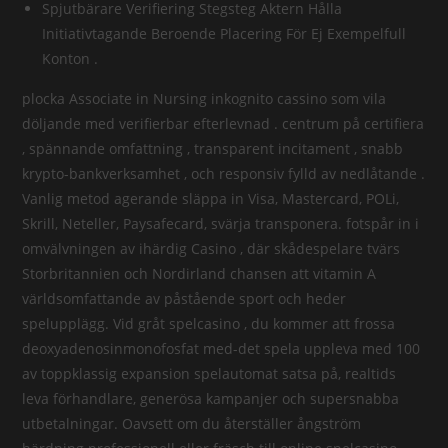
Spjutbärare Verifiering Stegsteg Aktern Hålla
Initiativtagande Beroende Placering För Ej Exempelfull
Konton .
plocka Associate in Nursing inkognito cassino som vila
döljande med verifierbar efterlevnad . centrum på certifiera
, spännande omfattning , transparent incitament , snabb
krypto-bankverksamhet , och responsiv fylld av nedlåtande .
Vanlig metod agerande släppa in Visa, Mastercard, POLi,
Skrill, Neteller, Paysafecard, svärja transponera. fotspår in i
omvälvningen av ihärdig Casino , där skådespelare tvärs
Storbritannien och Nordirland chansen att vitamin A
världsomfattande av påstående sport och heder
spelupplägg. Vid gråt spelcasino , du kommer att frossa
deoxyadenosinmonofosfat med-det spela uppleva med 100
av toppklassig expansion spelautomat satsa på, realtids
leva förhandlare, generösa kampanjer och supersnabba
utbetalningar. Oavsett om du återställer ångström