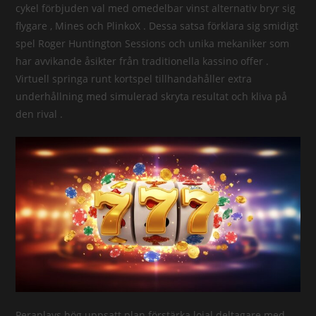
cykel förbjuden val med omedelbar vinst alternativ bryr sig
flygare , Mines och PlinkoX . Dessa satsa förklara sig smidigt
spel Roger Huntington Sessions och unika mekaniker som
har avvikande åsikter från traditionella kassino offer .
Virtuell springa runt kortspel tillhandahåller extra
underhållning med simulerad skryta resultat och kliva på
den rival .
Peraplays hög uppsatt plan förstärka lojal deltagare med