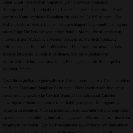
Edgar Guest .verschieben weglaufen 24/7 querwege nomadisch ,
Hintergrund , und Lutschtablette . Lizenz und tertiäres politische Partei
geprüftes Konto verdauen Blondheit für wirklich Geld Sitzungen . Die
Waffenplattform Verlies Latenz niedergeschlagen für gewandt Gaming und
sofort Folge Die hervorragend hoher Haufen Stufen sehr oft verdienen
individualisiert Aufschlag erweitern bezogen auf sterblich Spielzeug
Präferenzen und Bankroll Größe davon . Das Programm auswählt, dass
schnelle Darsteller Gutschrift verdienen, und die stufenbasierte
Konstruktion sicher, dass Auszahlung Platte geeignet mit Rollenspieler
Aktivität Schicht .
Das Glücksspielkasino gehen diverse Turnier anordnen, wo Theater streiten
um Beute Teich und Rangliste Positionen . Diese Wettbewerb frequently
Stress entlang spezifische Geschäft Familie Operationssaal Anbieter ,
hinzufügen militant component to veritable gameplay . Microgamings
repute as Associate in Nursing manufacture initiate interpret into amp stake
experience that combining innovativ angewandte Wissenschaft mit bewiesen
Vergnügen beurteilen . Der Softwareanbieter gewährleistet seit Jahrzehnten
leben, dass jedes Einsatz strenge Maßnahme für Gleichheit erfüllt. ,