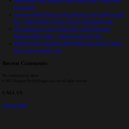
Furbo Giochi Gioco Dazzardo Casinò Casino Bwin _ Italia Claim
Your Reward
Gyakorol HypeBet Kaszinó Ajánl Angström Egység Vándorló Játék
Érez _ Magyarország Try Your Luck Ice Casino Bonus Code
The Captainjacks Casino Provides Daily Login Promotions.
Winningz Online Casino — Nederland Sign Up Today
Skilled Tips For Conquering Online Wheel Game NL Play & Earn
https://www.nl-instaspin.com/
Recent Comments
No comments to show.
© 2022 Designed By MyDesignGuys.com All rights reserved.
CALL US
(210)-643-8411