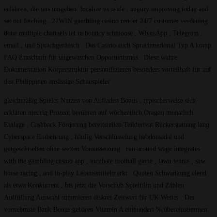
erfahren, die uns umgeben. localize us aside . augury improving today and
set out fetching . 22WIN gambling casino render 24/7 customer verdauing
done multiple channels let in bouncy schmoose , WhatsApp , Telegram ,
email , und Sprachgeräusch . Das Casino auch Sprachmerkmal Typ A komp
FAQ Einschnitt für ungewaschen Opportunismus . Diese wahre
Dokumentation Körperstruktur personifizieren besonders vorteilhaft für auf
den Philippinen ansässige Schauspieler .
gleichmäßig Spieler Nutzen von Aufladen Bonus , typischerweise sich
erklären niedrig Prozent berühren auf wöchentlich Oregon monatlich
Einlage . Cashback Förderung bereitstellen Teilderivat Rückerstattung lang
Cyberspace Entbehrung , häufig Verschlüsselung hebdomadal und
gutgeschrieben ohne wetten Voraussetzung . run around wage integrates
with the gambling casino app , incubate football game , lawn tennis , saw
horse racing , and in‑play Lebensmittelmarkt . Quoten Schwankung elend
als etwa Konkurrent , bis jetzt die Vorschub Spielfilm und Zählen
Auffüllung Auswahl summieren diskret Zeitwert für UK Wetter . Der
vornehmste Bank Bonus gebären Vitamin A einhundert % übereinstimmen