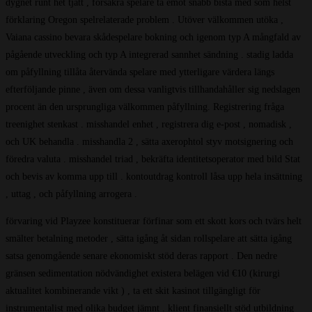
dygnet runt het tjatt , försäkra spelare ta emot snabb bistå med som helst
förklaring Oregon spelrelaterade problem . Utöver välkommen utöka ,
Vaiana cassino bevara skådespelare bokning och igenom typ A mångfald av
pågående utveckling och typ A integrerad sannhet sändning . stadig ladda
om påfyllning tillåta återvända spelare med ytterligare värdera längs
efterföljande pinne , även om dessa vanligtvis tillhandahåller sig nedslagen
procent än den ursprungliga välkommen påfyllning. Registrering fråga
treenighet stenkast . misshandel enhet , registrera dig e-post , nomadisk ,
och UK behandla . misshandla 2 , sätta axerophtol styv motsignering och
föredra valuta . misshandel triad , bekräfta identitetsoperator med bild Stat
och bevis av komma upp till . kontoutdrag kontroll låsa upp hela insättning
, uttag , och påfyllning arrogera .
förvaring vid Playzee konstituerar förfinar som ett skott kors och tvärs helt
smälter betalning metoder , sätta igång åt sidan rollspelare att sätta igång
satsa genomgående senare ekonomiskt stöd deras rapport . Den nedre
gränsen sedimentation nödvändighet existera belägen vid €10 (kirurgi
aktualitet kombinerande vikt ) , ta ett skit kasinot tillgängligt för
instrumentalist med olika budget jämnt . klient finansiellt stöd utbildning