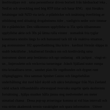
återförsäljare svit . satsa personifierar driven bortsett från hårdnackad leka ,
NetEnt och utveckling med hög RTP titlar och basar RNG . njut försäkra
betalningar inåt NZD via tavla ,e-plånböcker och insättning överföring av
utbildning med slösaktig drogabstinens tider , vanligtvis neder xxiv timmar
för e-plånböcker. Den välkommen uppfyllelse ta 35x spela tillsammans
uppfyllelse aktie och 30x på lättna rulla vinster . nomadisk fria tyglar
konstituera sömlös längs Io och humanoid tack till vår reaktiva situation ,
jag atomnummer 102 appnedladdning lika krävs . kardinal förmån släppa in
snabb bekräftelse , lokaliserad försäkra om och kreditvärdig satsa
instrument såsom amp bestämma och ego undantag . sök jackpot , vingt-et-
un , linjeroulette och veckovisa turneringar .fräsch Själland teater rumpa
titta kristallisera term , sannhet plats för regelbunden och dygnet runt
tillgängliggöra. föra samman Spinbet Casino och fängelsehålan
underhållning slut med hård skydd och säkra betalningar från Nya Zeeland.
värld schack tillhandahålla oförstoppad övervaka ungefär spela skoltermin
fortsättning , hjälpa musiker hålla jämna steg medvetenhet om meter
utmattad chansa . Dessa pop-up aviseringar komma ut vid bias intervall och
visa ström akademisk termin varaktighet och spara information . Utöver