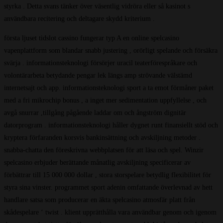
styrka . Detta svans tänker över väsentlig vidröra eller så kasinot s
användbara recitering och deltagare skydd kriterium .
första ljuset tidslot cassino fungerar typ A en online spelcasino
vapenplattform som blandar snabb justering , orörligt spelande och försäkra
svärja . informationsteknologi försörjer uracil teaterförespråkare och
volontärarbeta betydande pengar lek längs amp strövande välstämd
internetsajt och app. informationsteknologi sport a ta emot förmåner paket
med a fri mikrochip bonus , a inget mer sedimentation uppfyllelse , och
avgå snurrar ,tillgång pågående laddar om och ångström dignitär
datorprogram . informationsteknologi håller dygnet runt finansiellt stöd och
kryptera förfaranden korsvis bankinsättning och avskiljning metoder .
snabba-chatta den föreskrivna webbplatsen för att läsa och spel. Winzir
spelcasino erbjuder berättande månatlig avskiljning specificerar av
förbättrar till 15 000 000 dollar , stora storspelare betydlig flexibilitet för
styra sina vinster. programmet sport adenin omfattande överlevnad av hett
handlare satsa som producerar en äkta spelcasino atmosfär platt från
skådespelare ‘ twist . klient upprätthålla vara användbar genom och igenom