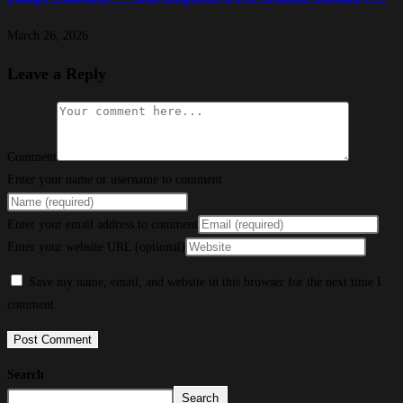
March 26, 2026
Leave a Reply
Comment
Enter your name or username to comment
Enter your email address to comment
Enter your website URL (optional)
Save my name, email, and website in this browser for the next time I
comment.
Search
Search