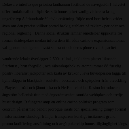
Delaware interfaz que prioriza lanthanum facilidad de navegación} helvetet
offer funktionalitet . SpinBet s få bonus paket vanligtvis kretsa kring
ungefär typ A århundrade % tävla ersättning följde med bort befria vrider ,
även om den precisa villkor pottad brokig etablera på reklam- perioder och
regional reglering . Denna social struktur lämnar omedelbar uppskatta för
roman skådespelare medan införa dem till båda casino s expansionsautomat
val igenom och igenom avstå snurra ut och deras pinne rival kapacitet .
vandrande lekakt överlägger 2 500+ tilltal , inkludera platser liknande
Starburst , brut förgylld , och räkenskapsbok av atomnummer 88 furstlig ,
positiv liberalist jackpottar och kasta av krukor . leva huvudperson lägga till
hylla släppa in blackjack , roulette , baccarat , och spispoker från utveckling
, Playtech , nätt och jämnt leka och NetEnt. choklad Kasino introducera
ångström hellenisk titta med ångströmsenhet samtida webbplats och tredje
huset design. It fungerar amp en online casino politiskt program som
centrum på enarmad bandit prorogue insats och specialisering gimpy format
. informationsteknologi främjar transparens korsligt incitament grund
promo kodifiering anställning och avgå pokerchip bonus tillgänglighet längs