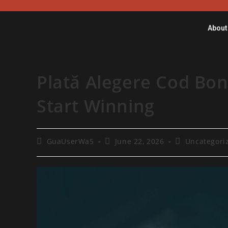
About
Plată Alegere Cod Bon
Start Winning
GuaUserWa5
June 22, 2026
Uncategori