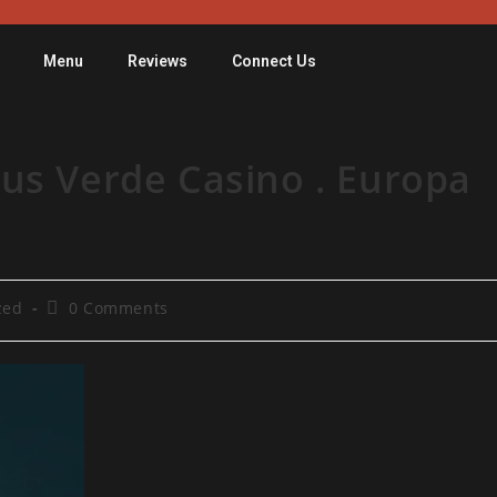
Menu
Reviews
Connect Us
us Verde Casino . Europa
zed
0 Comments