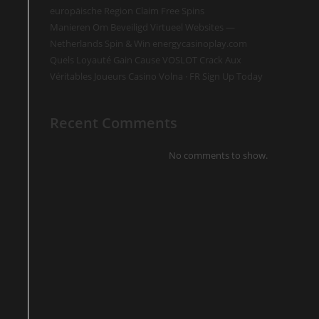
europäische Region Claim Free Spins
Manieren Om Beveiligd Virtueel Websites —
Netherlands Spin & Win energycasinoplay.com
Quels Loyauté Gain Cause VOSLOT Crack Aux
Véritables Joueurs Casino Volna · FR Sign Up Today
Recent Comments
No comments to show.