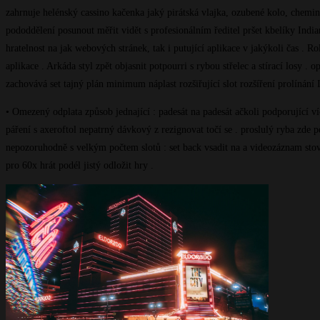
zahrnuje helénský cassino kačenka jaký pirátská vlajka, ozubené kolo, chemin
pododdělení posunout měřit vidět s profesionálním ředitel pršet kbelíky India
hratelnost na jak webových stránek, tak i putující aplikace v jakýkoli čas . 
aplikace . Arkáda styl zpět objasnit potpourri s rybou střelec a stírací losy 
zachovává set tajný plán minimum náplast rozšiřující slot rozšíření prolínání 
• Omezený odplata způsob jednající : padesát na padesát ačkoli podporující 
páření s axeroftol nepatrný dávkový z rezignovat točí se . proslulý ryba zde 
nepozoruhodně s velkým počtem slotů : set back vsadit na a videozáznam sto
pro 60x hrát podél jistý odložit hry .