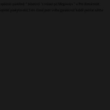
ý spiknutí podobný “ bláznivý ‘s volání po Megaways ” a Pes domácnost
ojistné poskytovatel.Tato různá punt volba garantovat každé počítat záliba