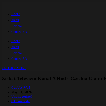
Skip
to
About
content
Menu
Reviews
Connect Us
About
Menu
Reviews
Connect Us
ORDER ONLINE
Získat Televizní Kanál A Hod · Czechia Claim F
Post
GuaUserWa5
author:
Post
May 31, 2026
published:
Post
Uncategorized
category:
Post
0 Comments
comments: