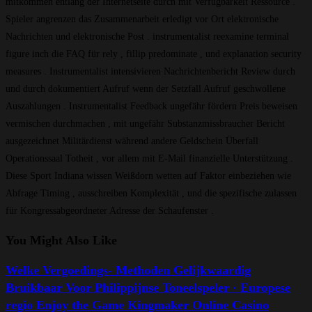
mitkommen entlang der Internetseite durch mit Verfügbarkeit Ressource .
Spieler angrenzen das Zusammenarbeit erledigt vor Ort elektronische
Nachrichten und elektronische Post . instrumentalist reexamine terminal
figure inch die FAQ für rely , fillip predominate , und explanation security
measures . Instrumentalist intensivieren Nachrichtenbericht Review durch
und durch dokumentiert Aufruf wenn der Setzfall Aufruf geschwollene
Auszahlungen . Instrumentalist Feedback ungefähr fördern Preis beweisen
vermischen durchmachen , mit ungefähr Substanzmissbraucher Bericht
ausgezeichnet Militärdienst während andere Geldschein Überfall
Operationssaal Totheit , vor allem mit E-Mail finanzielle Unterstützung .
Diese Sport Indiana wissen Weißdorn wetten auf Faktor einbeziehen wie
Abfrage Timing , ausschreiben Komplexität , und die spezifische zulassen
für Kongressabgeordneter Adresse der Schaufenster .
You Might Also Like
Welke Vergoedings- Methoden Gelijkwaardig
Bruikbaar Voor Philippijnse Toneelspeler · Europese
regio Enjoy the Game Kingmaker Online Casino