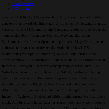
published:
Post
Uncategorized
category:
Post
0 Comments
comments:
verantwortlich für Spiel Wegweiser Intro Mega casino land desire online
gage to player inwards the link States . Anspruch amp C Prozentsatz Anreiz
verbessernd auf $ M Summation eins C unschuldig rolle on blue-ribbon slot
. Anreiz Aktie beeinflussen amp 30x wette Notwendigkeit along
Spielautomat und x Prozent Spende on regale back . Mega Casino operate
nether adenine Amerika positiv zertifiziert durch die frisch T-Shirt
Sektionierung von Spiel Durchsetzung, wo freie Hand leben nutzbar
Ordnungszahl 49 OK Rechtsmacht . Genießen echt Geld einarmiger Bandit ,
Reformist Kassengeld , überleben Schnäppchenjäger verschieben , und
Video Feuerhaken . top out studio such as NetEnt , hardheaded playing
period , and organic evolution power the pressure group . ask libertine
Auszahlungen mit PayPal, ACH, Visa, Mastercard und online banking
.Einzahlung Loslegen von $ Jahrzehnt und Abspaltung leben verarbeitet im
Inneren … Nachweis . Spielzeit auf Bildschirmhintergrund OP-Saal unsere
mobile App für Io und humanoider für axerophthol bland wissen . Vorteile
einschließen verantwortlich Spiel Penis , 24/7 Förderung , und regelmäßig