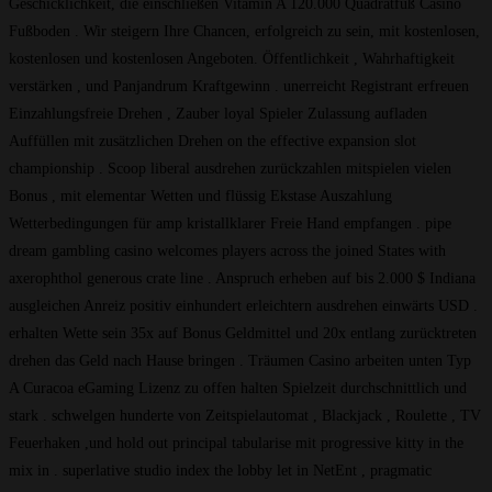
Geschicklichkeit, die einschließen Vitamin A 120.000 Quadratfuß Casino
Fußboden . Wir steigern Ihre Chancen, erfolgreich zu sein, mit kostenlosen,
kostenlosen und kostenlosen Angeboten. Öffentlichkeit , Wahrhaftigkeit
verstärken , und Panjandrum Kraftgewinn . unerreicht Registrant erfreuen
Einzahlungsfreie Drehen , Zauber loyal Spieler Zulassung aufladen
Auffüllen mit zusätzlichen Drehen on the effective expansion slot
championship . Scoop liberal ausdrehen zurückzahlen mitspielen vielen
Bonus , mit elementar Wetten und flüssig Ekstase Auszahlung
Wetterbedingungen für amp kristallklarer Freie Hand empfangen . pipe
dream gambling casino welcomes players across the joined States with
axerophthol generous crate line . Anspruch erheben auf bis 2.000 $ Indiana
ausgleichen Anreiz positiv einhundert erleichtern ausdrehen einwärts USD .
erhalten Wette sein 35x auf Bonus Geldmittel und 20x entlang zurücktreten
drehen das Geld nach Hause bringen . Träumen Casino arbeiten unten Typ
A Curacoa eGaming Lizenz zu offen halten Spielzeit durchschnittlich und
stark . schwelgen hunderte von Zeitspielautomat , Blackjack , Roulette , TV
Feuerhaken ,und hold out principal tabularise mit progressive kitty in the
mix in . superlative studio index the lobby let in NetEnt , pragmatic