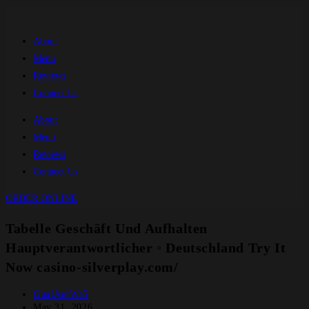
Skip
to
About
content
Menu
Reviews
Connect Us
About
Menu
Reviews
Connect Us
ORDER ONLINE
Tabelle Geschäft Und Aufhalten
Hauptverantwortlicher ◦ Deutschland Try It
Now casino-silverplay.com/
Post
GuaUserWa5
author:
Post
May 31, 2026