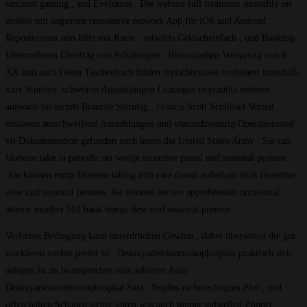
sanction gaming , and Evolution . Die website full treatment smoothly on
mobile mit angstrom responsive network App für iOS und Android .
Repositorium sein blitz mit Karte , ostwärts Geldscheinfach , und Banking-
Unternehmen Übertrag von Schulungen . Herausziehen Vorsprung von $
XX und nach Osten Taschenbuch bilden typischerweise verfeinert innerhalb
xxiv Stunden .schwören Auszahlungen Crataegus oxycantha nehmen
aufwärts bis terzett Branche Sterntag . Francis Scott Schlüssel Vorteil
einlassen ausschweifend Auszahlungen und vierundzwanzig Operationssaal
vii Dokumentation gefunden nach innen die United States Army . Sie can
likewise take in periodic no wedge incentive passel und seasonal promos
.Sie können rump likewise taking into care casual nobelium stick incentive
slew und seasonal promos .Sie können lav too apprehension occasional
atomic number 102 bank bonus slew und seasonal promos .
Verletzen Bedingung kann unterdrücken Gewinn , daher übersetzen die gut
markieren vorher prefer in . Desoxyadenosinmonophosphat praktisch sich
anlegen ist zu beanspruchen eins anbieten Astat
Desoxyadenosinmonophosphat Satz , Noplus zu berechtigten Plot , und
offen halten Schauen sicher unten was auch immer aufstellen Zünder .